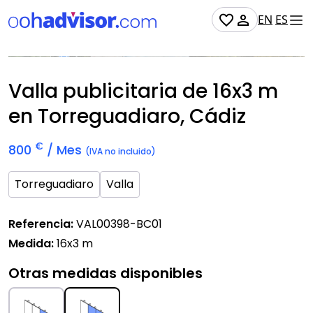
EN
ES
Disponible
Valla publicitaria de
16x3 m
en Torreguadiaro, Cádiz
€
800
/ Mes
(IVA no incluido)
Torreguadiaro
Valla
Referencia:
VAL00398-BC01
Medida:
16x3 m
Otras medidas disponibles