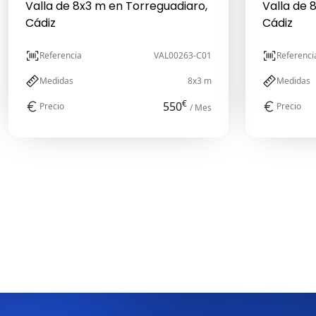
Valla de 8x3 m en Torreguadiaro,
Valla de 
Cádiz
Cádiz
Referencia
VAL00263-C01
Referenci
Medidas
8x3 m
Medidas
€
550
Precio
Precio
/ Mes