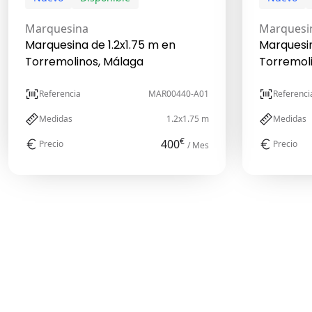
Marquesina
Marquesi
Marquesina de 1.2x1.75 m en
Marquesi
Torremolinos, Málaga
Torremol
Referencia
MAR00440-A01
Referenci
Medidas
1.2x1.75 m
Medidas
€
400
Precio
Precio
/ Mes