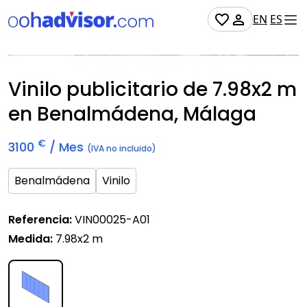
EN
ES
Disponible
Vinilo publicitario de
7.98x2 m
en Benalmádena, Málaga
€
3100
/ Mes
(IVA no incluido)
Benalmádena
Vinilo
Referencia:
VIN00025-A01
Medida:
7.98x2 m