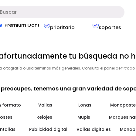
Acceso
Preferencias e
Premium Ooh!
prioritario
soportes
afortunadamente tu búsqueda no h
la ortografía o usa términos más generales. Consulta el panel de filtrado
 preocupes, tenemos una gran variedad de soport
n formato
Vallas
Lonas
Monoposte
ostes
Relojes
Mupis
Marquesina
ntallas
Publicidad digital
Vallas digitales
Monopo