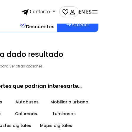
Contacto
EN
ES
n
%
Acceder
Descuentos
a dado resultado
 para ver otras opciones.
es que podrían interesarte...
s
Autobuses
Mobiliario urbano
s
Columnas
Luminosos
stes digitales
Mupis digitales