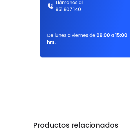
Llámanos al
951 907 140
De lunes a viernes de
09:00
a
15:00
hrs.
Productos relacionados