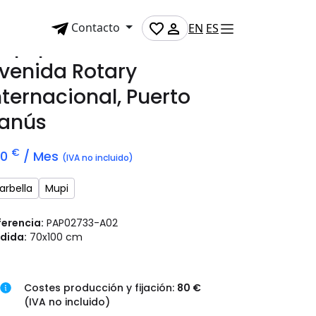
Contacto
EN
ES
upi publicitario en
venida Rotary
nternacional, Puerto
anús
€
70
/ Mes
(IVA no incluido)
arbella
Mupi
ferencia:
PAP02733-A02
dida:
70x100 cm
Costes producción y fijación:
80 €
(IVA no incluido)