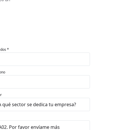
idos *
ono
r