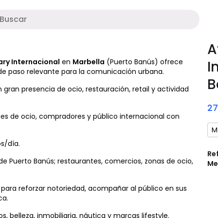
M
A
ry Internacional
en
Marbella
(Puerto Banús) ofrece
I
 de paso relevante para la comunicación urbana.
B
 gran presencia de ocio, restauración, retail y actividad
2
antes de ocio, compradores y público internacional con
M
s/día.
Re
de Puerto Banús; restaurantes, comercios, zonas de ocio,
Me
ara reforzar notoriedad, acompañar al público en sus
ca.
 belleza, inmobiliaria, náutica y marcas lifestyle.