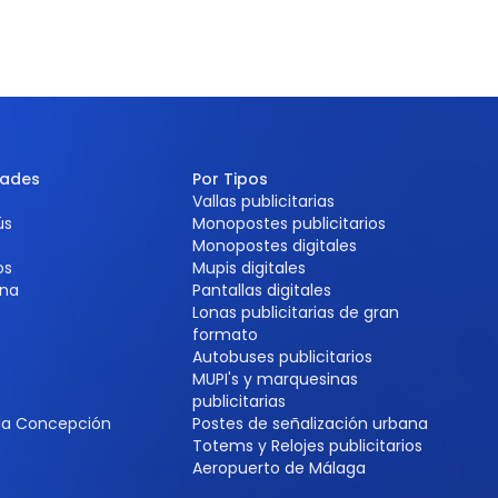
dades
Por Tipos
Vallas publicitarias
ús
Monopostes publicitarios
Monopostes digitales
os
Mupis digitales
na
Pantallas digitales
Lonas publicitarias de gran
formato
Autobuses publicitarios
MUPI's y marquesinas
e
publicitarias
 la Concepción
Postes de señalización urbana
Totems y Relojes publicitarios
Aeropuerto de Málaga