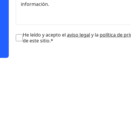
He leído y acepto el
aviso legal
y la
política de pr
de este sitio.*