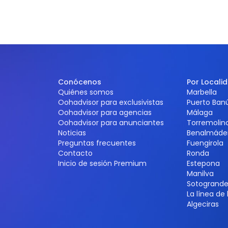
Conócenos
Por Locali
Quiénes somos
Marbella
Oohadvisor para exclusivistas
Puerto Ban
Oohadvisor para agencias
Málaga
Oohadvisor para anunciantes
Torremolin
Noticias
Benalmáde
Preguntas frecuentes
Fuengirola
Contacto
Ronda
Inicio de sesión Premium
Estepona
Manilva
Sotogrand
La línea de
Algeciras