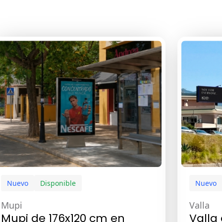
Nuevo
Disponible
Nuevo
Mupi
Valla
Mupi de 176x120 cm en
Valla 