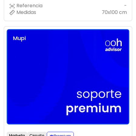
Referencia
-
Medidas
70x100 cm
Mupi
Marbella
Circuito
Premium